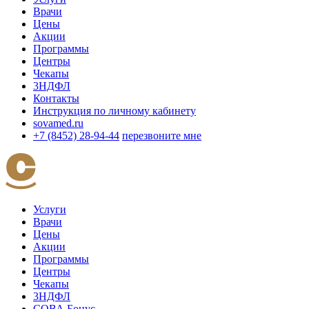
Врачи
Цены
Акции
Программы
Центры
Чекапы
3НДФЛ
Контакты
Инструкция по личному кабинету
sovamed.ru
+7 (8452) 28-94-44
перезвоните мне
Услуги
Врачи
Цены
Акции
Программы
Центры
Чекапы
3НДФЛ
СОВА Бонус