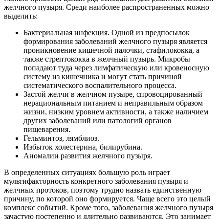
желчного пузыря. Среди наиболее распространенных можно
выделить:
Бактериальная инфекция. Одной из предпосылок
формирования заболеваний желчного пузыря является
проникновение кишечной палочки, стафилококка, а
также стрептококка в желчный пузырь. Микробы
попадают туда через лимфатическую или кровеносную
систему из кишечника и могут стать причиной
систематического воспалительного процесса.
Застой желчи в желчном пузыре, спровоцированный
нерациональным питанием и неправильным образом
жизни, низким уровнем активности, а также наличием
других заболеваний или патологий органов
пищеварения.
Гельминтоз, лямблиоз.
Избыток холестерина, билирубина.
Аномалии развития желчного пузыря.
В определенных ситуациях большую роль играет
мультифакторность конкретного заболевания пузыря и
желчных протоков, поэтому трудно назвать единственную
причину, по которой оно формируется. Чаще всего это целый
комплекс событий. Кроме того, заболевания желчного пузыря
зачастую постепенно и длительно развиваются. Это занимает