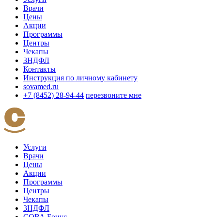
Врачи
Цены
Акции
Программы
Центры
Чекапы
3НДФЛ
Контакты
Инструкция по личному кабинету
sovamed.ru
+7 (8452) 28-94-44
перезвоните мне
Услуги
Врачи
Цены
Акции
Программы
Центры
Чекапы
3НДФЛ
СОВА Бонус