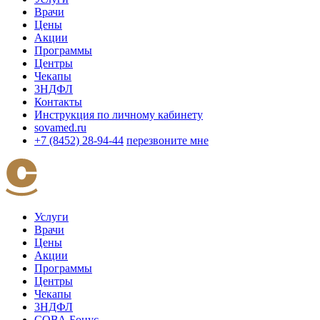
Врачи
Цены
Акции
Программы
Центры
Чекапы
3НДФЛ
Контакты
Инструкция по личному кабинету
sovamed.ru
+7 (8452) 28-94-44
перезвоните мне
Услуги
Врачи
Цены
Акции
Программы
Центры
Чекапы
3НДФЛ
СОВА Бонус