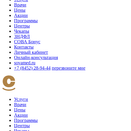
Врачи
Цены
Акции
Программы
Центры
Чекапы
3НДФЛ
СОВА Бонус
Контакты
Личный кабинет
Онлайн-консультация
sovamed.ru
+7 (8452) 28-94-44
перезвоните мне
Услуги
Врачи
Цены
Акции
Программы
Центры
Чекапы