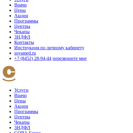
Врачи
Цены
Акции
Программы
Центры
Чекапы
3НДФЛ
Контакты
Инструкция по личному кабинету
sovamed.ru
+7 (8452) 28-94-44
перезвоните мне
Услуги
Врачи
Цены
Акции
Программы
Центры
Чекапы
3НДФЛ
СОВА Бонус