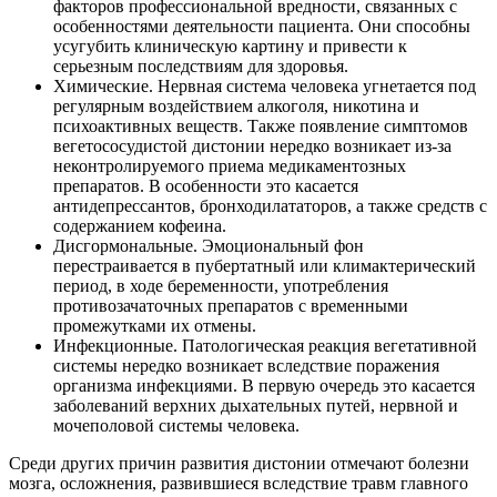
факторов профессиональной вредности, связанных с
особенностями деятельности пациента. Они способны
усугубить клиническую картину и привести к
серьезным последствиям для здоровья.
Химические. Нервная система человека угнетается под
регулярным воздействием алкоголя, никотина и
психоактивных веществ. Также появление симптомов
вегетососудистой дистонии нередко возникает из-за
неконтролируемого приема медикаментозных
препаратов. В особенности это касается
антидепрессантов, бронходилататоров, а также средств с
содержанием кофеина.
Дисгормональные. Эмоциональный фон
перестраивается в пубертатный или климактерический
период, в ходе беременности, употребления
противозачаточных препаратов с временными
промежутками их отмены.
Инфекционные. Патологическая реакция вегетативной
системы нередко возникает вследствие поражения
организма инфекциями. В первую очередь это касается
заболеваний верхних дыхательных путей, нервной и
мочеполовой системы человека.
Среди других причин развития дистонии отмечают болезни
мозга, осложнения, развившиеся вследствие травм главного