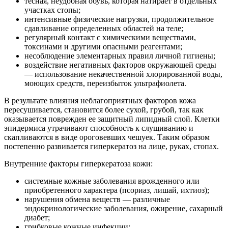
тесная, неудобная обувь, которая натирает в отдельных
участках стопы;
интенсивные физические нагрузки, продолжительное
сдавливание определенных областей на теле;
регулярный контакт с химическими веществами,
токсинами и другими опасными реагентами;
несоблюдение элементарных правил личной гигиены;
воздействие негативных факторов окружающей среды
— использование некачественной хлорированной воды,
моющих средств, переизбыток ультрафиолета.
В результате влияния неблагоприятных факторов кожа
пересушивается, становится более сухой, грубой, так как
оказывается поврежден ее защитный липидный слой. Клетки
эпидермиса утрачивают способность к слущиванию и
скапливаются в виде ороговевших чешуек. Таким образом
постепенно развивается гиперкератоз на лице, руках, стопах.
Внутренние факторы гиперкератоза кожи:
системные кожные заболевания врожденного или
приобретенного характера (псориаз, лишай, ихтиоз);
нарушения обмена веществ ― различные
эндокринологические заболевания, ожирение, сахарный
диабет;
грибковые кожные инфекции;