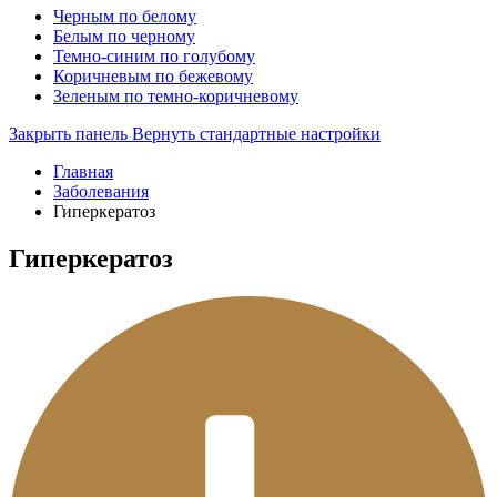
Черным по белому
Белым по черному
Темно-синим по голубому
Коричневым по бежевому
Зеленым по темно-коричневому
Закрыть панель
Вернуть стандартные настройки
Главная
Заболевания
Гиперкератоз
Гиперкератоз