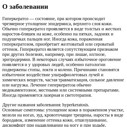
О заболевании
Гиперкератоз ― состояние, при котором происходит
чрезмерное утолщение эпидермиса, верхнего слоя кожи.
Обычно гиперкератоз проявляется в виде толстых и жестких
наростов-бляшек на коже, особенно на пятках, ладонях и
подушечках пальцев ног. Иногда кожа, пораженная
гиперкератозом, приобретает желтоватый или сероватый
оттенок. Гиперкератоз является сопутствующим признаком
при других болезнях, например, при лишае, ихтиозе,
эритродермии. В некоторых случаях избыточное ороговение
появляется и у здоровых людей, особенно патологии
подвержены стопы, локти и колени. Причинами становятся
избыточное воздействие ультрафиолетовых лучей и
химических веществ, частая травматизация, сильное давление
или нагрузка. Лечение гиперкератоза обычно
медикаментозное, местными или системными препаратами.
Иногда применяется лазерная и светотерапия.
Другие названия заболевания:
hyperkeratosis.
Основные симптомы:
утолщение кожи в пораженном участке,
мозоли на ногах, зуд, кровоточащие трещины, наросты в виде
бородавок, изменение оттенка кожи, отшелушивание,
дискомфорт при надавливании на ногу и при ходьбе,