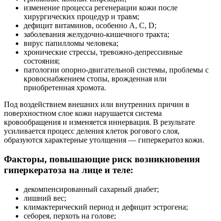
изменение процесса регенерации кожи после
хирургических процедур и травм;
дефицит витаминов, особенно А, С, D;
заболевания желудочно-кишечного тракта;
вирус папилломы человека;
хронические стрессы, тревожно-депрессивные
состояния;
патологии опорно-двигательной системы, проблемы с
кровоснабжением стопы, врожденная или
приобретенная хромота.
Под воздействием внешних или внутренних причин в
поверхностном слое кожи нарушается система
кровообращения и изменяется иннервация. В результате
усиливается процесс деления клеток рогового слоя,
образуются характерные утолщения — гиперкератоз кожи.
Факторы, повышающие риск возникновения
гиперкератоза на лице и теле:
декомпенсированный сахарный диабет;
лишний вес;
климактерический период и дефицит эстрогена;
себорея, перхоть на голове;