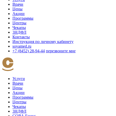
Врачи
Цены
Акции
Программы
Центры
Чекапы
3НДФЛ
Контакты
Инструкция по личному кабинету
sovamed.ru
+7 (8452) 28-94-44
перезвоните мне
Услуги
Врачи
Цены
Акции
Программы
Центры
Чекапы
3НДФЛ
СОВА Бонус