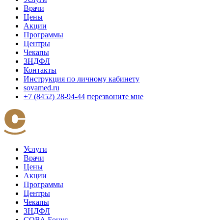
Врачи
Цены
Акции
Программы
Центры
Чекапы
3НДФЛ
Контакты
Инструкция по личному кабинету
sovamed.ru
+7 (8452) 28-94-44
перезвоните мне
Услуги
Врачи
Цены
Акции
Программы
Центры
Чекапы
3НДФЛ
СОВА Бонус