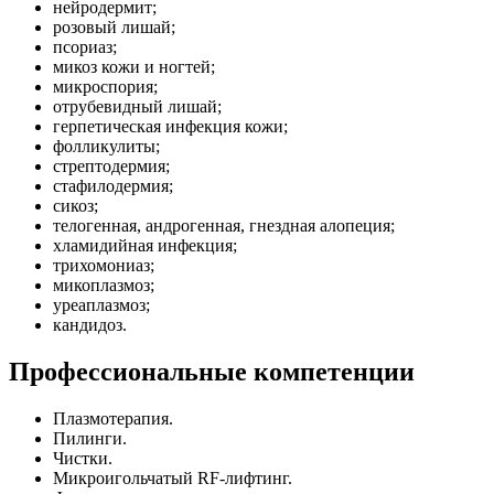
нейродермит;
розовый лишай;
псориаз;
микоз кожи и ногтей;
микроспория;
отрубевидный лишай;
герпетическая инфекция кожи;
фолликулиты;
стрептодермия;
стафилодермия;
сикоз;
телогенная, андрогенная, гнездная алопеция;
хламидийная инфекция;
трихомониаз;
микоплазмоз;
уреаплазмоз;
кандидоз.
Профессиональные компетенции
Плазмотерапия.
Пилинги.
Чистки.
Микроигольчатый RF-лифтинг.