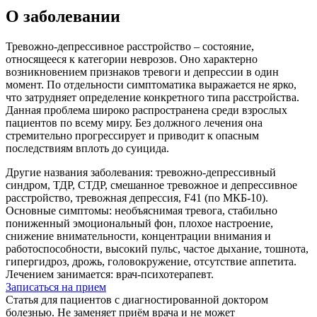
О заболевании
Тревожно-депрессивное расстройство – состояние,
относящееся к категории неврозов. Оно характерно
возникновением признаков тревоги и депрессии в один
момент. По отдельности симптоматика выражается не ярко,
что затрудняет определение конкретного типа расстройства.
Данная проблема широко распространена среди взрослых
пациентов по всему миру. Без должного лечения она
стремительно прогрессирует и приводит к опасным
последствиям вплоть до суицида.
Другие названия заболевания:
тревожно-депрессивный
синдром, ТДР, СТДР, смешанное тревожное и депрессивное
расстройство, тревожная депрессия, F41 (по МКБ-10).
Основные симптомы:
необъяснимая тревога, стабильно
пониженный эмоциональный фон, плохое настроение,
снижение внимательности, концентрации внимания и
работоспособности, высокий пульс, частое дыхание, тошнота,
гипергидроз, дрожь, головокружение, отсутствие аппетита.
Лечением занимается:
врач-психотерапевт.
Записаться на прием
Статья для пациентов с диагностированной доктором
болезнью. Не заменяет приём врача и не может