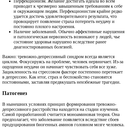
Перфекционизм. Желание достигать идеала во всем
приводит к чрезмерно завышенным требованиям к себе
и окружающим людям. Перфекционистам крайне редко
удается достичь удовлетворительного результата, что
провоцирует появление страха потерпеть неудачу и
постоянно плохого настроения.
Наличие заболеваний. Обычно аффективные нарушения
и патологическая нервозность возникают у людей, чье
состояние здоровья нарушено вследствие ранее
диагностированных болезней.
Важно: тревожно-депрессивный синдром всегда является
циклом. Фокусируясь на проблеме, человек нервничает. Из-за
ощущения неудачи он начинает чувствовать себя все хуже.
Зацикленность на стрессовом факторе постепенно перетекает
в депрессию. Как итог, страх и беспокойство становятся
постоянными, заставляя предвкушать неизбежные трагедии.
Патогенез
В нынешних условиях принцип формирования тревожно-
депрессивного расстройства находится на стадии изучения.
Самой проработанной считается моноаминовая теория. Она
предполагает, что заболевание появляется вследствие сбоев
продуцирования биогенных аминов головном мозге человека.