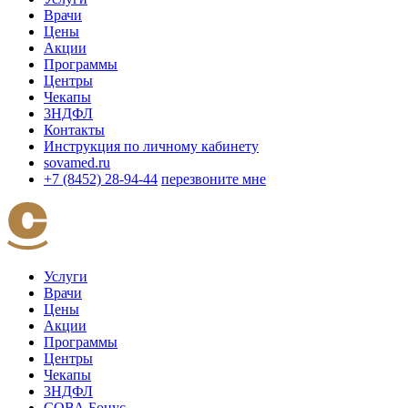
Врачи
Цены
Акции
Программы
Центры
Чекапы
3НДФЛ
Контакты
Инструкция по личному кабинету
sovamed.ru
+7 (8452) 28-94-44
перезвоните мне
Услуги
Врачи
Цены
Акции
Программы
Центры
Чекапы
3НДФЛ
СОВА Бонус