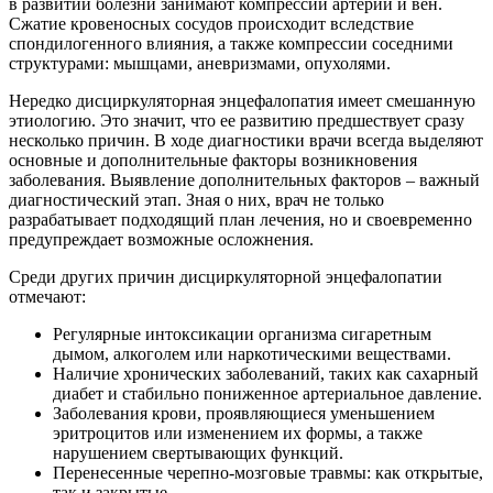
в развитии болезни занимают компрессии артерий и вен.
Сжатие кровеносных сосудов происходит вследствие
спондилогенного влияния, а также компрессии соседними
структурами: мышцами, аневризмами, опухолями.
Нередко дисциркуляторная энцефалопатия имеет смешанную
этиологию. Это значит, что ее развитию предшествует сразу
несколько причин. В ходе диагностики врачи всегда выделяют
основные и дополнительные факторы возникновения
заболевания. Выявление дополнительных факторов – важный
диагностический этап. Зная о них, врач не только
разрабатывает подходящий план лечения, но и своевременно
предупреждает возможные осложнения.
Среди других причин дисциркуляторной энцефалопатии
отмечают:
Регулярные интоксикации организма сигаретным
дымом, алкоголем или наркотическими веществами.
Наличие хронических заболеваний, таких как сахарный
диабет и стабильно пониженное артериальное давление.
Заболевания крови, проявляющиеся уменьшением
эритроцитов или изменением их формы, а также
нарушением свертывающих функций.
Перенесенные черепно-мозговые травмы: как открытые,
так и закрытые.