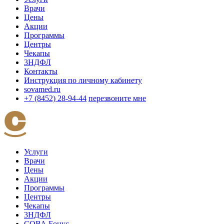
Врачи
Цены
Акции
Программы
Центры
Чекапы
3НДФЛ
Контакты
Инструкция по личному кабинету
sovamed.ru
+7 (8452) 28-94-44
перезвоните мне
Услуги
Врачи
Цены
Акции
Программы
Центры
Чекапы
3НДФЛ
СОВА Бонус