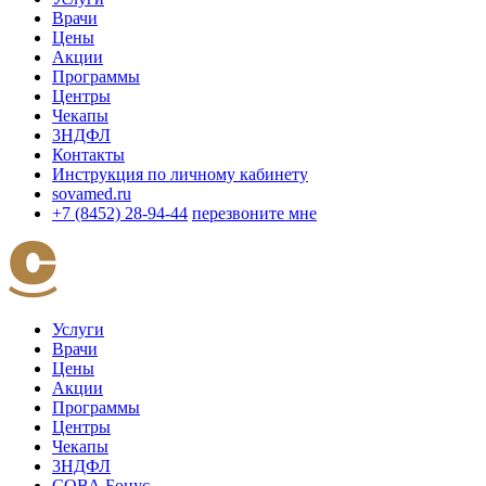
Врачи
Цены
Акции
Программы
Центры
Чекапы
3НДФЛ
Контакты
Инструкция по личному кабинету
sovamed.ru
+7 (8452) 28-94-44
перезвоните мне
Услуги
Врачи
Цены
Акции
Программы
Центры
Чекапы
3НДФЛ
СОВА Бонус