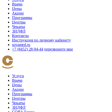
Врачи
Цены
Акции
Программы
Центры
Чекапы
3НДФЛ
Контакты
Инструкция по личному кабинету
sovamed.ru
+7 (8452) 28-94-44
перезвоните мне
Услуги
Врачи
Цены
Акции
Программы
Центры
Чекапы
3НДФЛ
СОВА Бонус