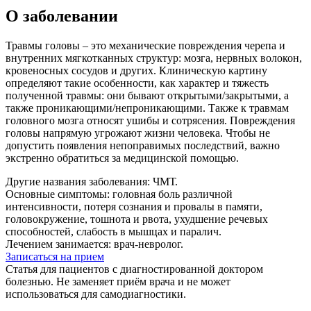
О заболевании
Травмы головы – это механические повреждения черепа и
внутренних мягкотканных структур: мозга, нервных волокон,
кровеносных сосудов и других. Клиническую картину
определяют такие особенности, как характер и тяжесть
полученной травмы: они бывают открытыми/закрытыми, а
также проникающими/непроникающими. Также к травмам
головного мозга относят ушибы и сотрясения. Повреждения
головы напрямую угрожают жизни человека. Чтобы не
допустить появления непоправимых последствий, важно
экстренно обратиться за медицинской помощью.
Другие названия заболевания:
ЧМТ.
Основные симптомы:
головная боль различной
интенсивности, потеря сознания и провалы в памяти,
головокружение, тошнота и рвота, ухудшение речевых
способностей, слабость в мышцах и паралич.
Лечением занимается:
врач-невролог.
Записаться на прием
Статья для пациентов с диагностированной доктором
болезнью. Не заменяет приём врача и не может
использоваться для самодиагностики.