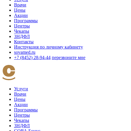
Врачи
Цены
Акции
Программы
Центры
Чекапы
3НДФЛ
Контакты
Инструкция по личному кабинету
sovamed.ru
+7 (8452) 28-94-44
перезвоните мне
Услуги
Врачи
Цены
Акции
Программы
Центры
Чекапы
3НДФЛ
СОВА Бонус