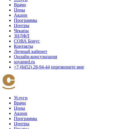
Врачи
Цены
Акции
Программы
Центры
Чекапы
3НДФЛ
СОВА Бонус
Контакты
Личный кабинет
Онлайн-консультация
sovamed.ru
+7 (8452) 28-94-44
перезвоните мне
Услуги
Врачи
Цены
Акции
Программы
Центры
Чекапы