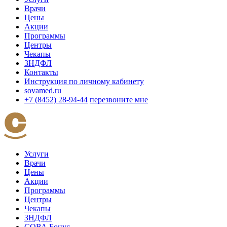
Врачи
Цены
Акции
Программы
Центры
Чекапы
3НДФЛ
Контакты
Инструкция по личному кабинету
sovamed.ru
+7 (8452) 28-94-44
перезвоните мне
Услуги
Врачи
Цены
Акции
Программы
Центры
Чекапы
3НДФЛ
СОВА Бонус