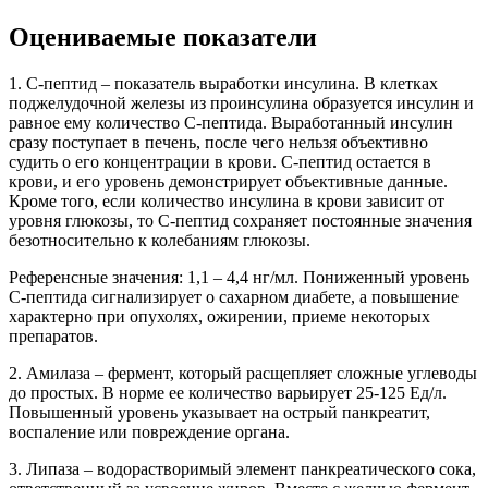
Оцениваемые показатели
1. С-пептид – показатель выработки инсулина. В клетках
поджелудочной железы из проинсулина образуется инсулин и
равное ему количество С-пептида. Выработанный инсулин
сразу поступает в печень, после чего нельзя объективно
судить о его концентрации в крови. С-пептид остается в
крови, и его уровень демонстрирует объективные данные.
Кроме того, если количество инсулина в крови зависит от
уровня глюкозы, то С-пептид сохраняет постоянные значения
безотносительно к колебаниям глюкозы.
Референсные значения: 1,1 – 4,4 нг/мл. Пониженный уровень
С-пептида сигнализирует о сахарном диабете, а повышение
характерно при опухолях, ожирении, приеме некоторых
препаратов.
2. Амилаза – фермент, который расщепляет сложные углеводы
до простых. В норме ее количество варьирует 25-125 Ед/л.
Повышенный уровень указывает на острый панкреатит,
воспаление или повреждение органа.
3. Липаза – водорастворимый элемент панкреатического сока,