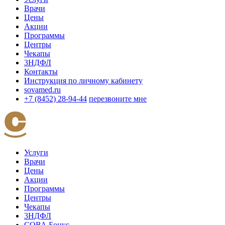
Врачи
Цены
Акции
Программы
Центры
Чекапы
3НДФЛ
Контакты
Инструкция по личному кабинету
sovamed.ru
+7 (8452) 28-94-44
перезвоните мне
Услуги
Врачи
Цены
Акции
Программы
Центры
Чекапы
3НДФЛ
СОВА Бонус