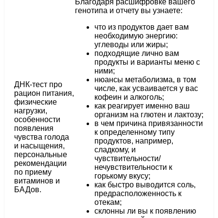
Благодаря расшифровке вашего
генотипа и отчету вы узнаете:
что из продуктов дает вам
необходимую энергию:
углеводы или жиры;
подходящие лично вам
продукты и варианты меню с
ними;
нюансы метаболизма, в том
ДНК-тест про
числе, как усваивается у вас
рацион питания,
кофеин и алкоголь;
физические
как реагирует именно ваш
нагрузки,
организм на глютен и лактозу;
особенности
в чем причина привязанности
появления
к определенному типу
чувства голода
продуктов, например,
и насыщения,
сладкому, и
персональные
чувствительности/
рекомендации
нечувствительности к
по приему
горькому вкусу;
витаминов и
как быстро выводится соль,
БАДов.
предрасположенность к
отекам;
склонны ли вы к появлению