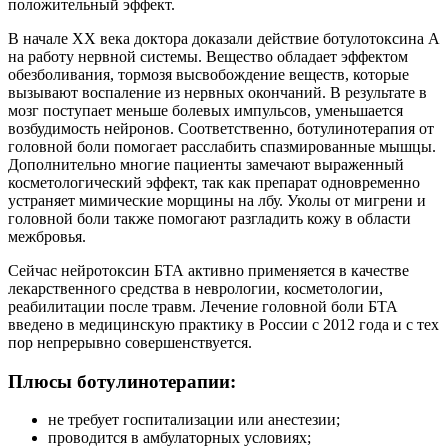
положительный эффект.
В начале XX века доктора доказали действие ботулотоксина А
на работу нервной системы. Вещество обладает эффектом
обезболивания, тормозя высвобождение веществ, которые
вызывают воспаление из нервных окончаний. В результате в
мозг поступает меньше болевых импульсов, уменьшается
возбудимость нейронов. Соответственно, ботулинотерапия от
головной боли помогает расслабить спазмированные мышцы.
Дополнительно многие пациенты замечают выраженный
косметологический эффект, так как препарат одновременно
устраняет мимические морщины на лбу. Уколы от мигрени и
головной боли также помогают разгладить кожу в области
межбровья.
Сейчас нейротоксин БТА активно применяется в качестве
лекарственного средства в неврологии, косметологии,
реабилитации после травм. Лечение головной боли БТА
введено в медицинскую практику в России с 2012 года и с тех
пор непрерывно совершенствуется.
Плюсы ботулинотерапии:
не требует госпитализации или анестезии;
проводится в амбулаторных условиях;