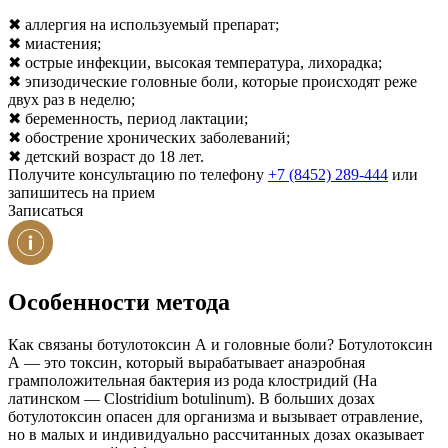
✖ аллергия на используемый препарат;
✖ миастения;
✖ острые инфекции, высокая температура, лихорадка;
✖ эпизодические головные боли, которые происходят реже
двух раз в неделю;
✖ беременность, период лактации;
✖ обострение хронических заболеваний;
✖ детский возраст до 18 лет.
Получите консультацию по телефону
+7 (8452) 289-444
или
запишитесь на прием
Записаться
Особенности метода
Как связаны ботулотоксин А и головные боли? Ботулотоксин
А ― это токсин, который вырабатывает анаэробная
грамположительная бактерия из рода клостридий (На
латинском — Clostridium botulinum). В больших дозах
ботулотоксин опасен для организма и вызывает отравление,
но в малых и индивидуально рассчитанных дозах оказывает