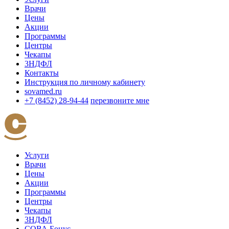
Врачи
Цены
Акции
Программы
Центры
Чекапы
3НДФЛ
Контакты
Инструкция по личному кабинету
sovamed.ru
+7 (8452) 28-94-44
перезвоните мне
Услуги
Врачи
Цены
Акции
Программы
Центры
Чекапы
3НДФЛ
СОВА Бонус