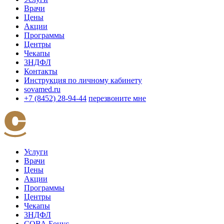
Врачи
Цены
Акции
Программы
Центры
Чекапы
3НДФЛ
Контакты
Инструкция по личному кабинету
sovamed.ru
+7 (8452) 28-94-44
перезвоните мне
Услуги
Врачи
Цены
Акции
Программы
Центры
Чекапы
3НДФЛ
СОВА Бонус