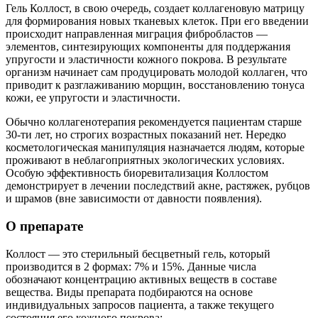
Гель Коллост, в свою очередь, создает коллагеновую матрицу
для формирования новых тканевых клеток. При его введении
происходит направленная миграция фибробластов —
элементов, синтезирующих компоненты для поддержания
упругости и эластичности кожного покрова. В результате
организм начинает сам продуцировать молодой коллаген, что
приводит к разглаживанию морщин, восстановлению тонуса
кожи, ее упругости и эластичности.
Обычно коллагенотерапия рекомендуется пациентам старше
30-ти лет, но строгих возрастных показаний нет. Нередко
косметологическая манипуляция назначается людям, которые
проживают в неблагоприятных экологических условиях.
Особую эффективность биоревитализация Коллостом
демонстрирует в лечении последствий акне, растяжек, рубцов
и шрамов (вне зависимости от давности появления).
О препарате
Коллост — это стерильный бесцветный гель, который
производится в 2 формах: 7% и 15%. Данные числа
обозначают концентрацию активных веществ в составе
вещества. Виды препарата подбираются на основе
индивидуальных запросов пациента, а также текущего
состояния его кожного покрова: