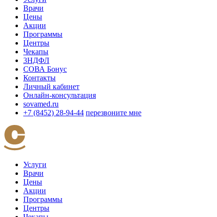
Врачи
Цены
Акции
Программы
Центры
Чекапы
3НДФЛ
СОВА Бонус
Контакты
Личный кабинет
Онлайн-консультация
sovamed.ru
+7 (8452) 28-94-44
перезвоните мне
Услуги
Врачи
Цены
Акции
Программы
Центры
Чекапы